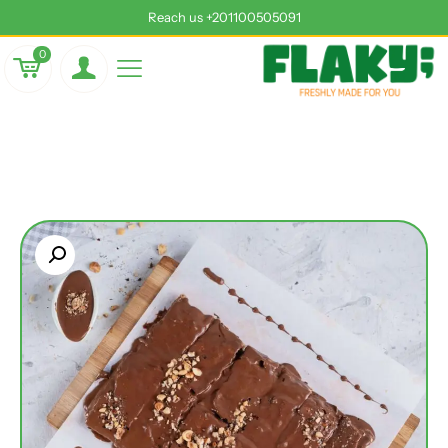
Reach us +201100505091
0