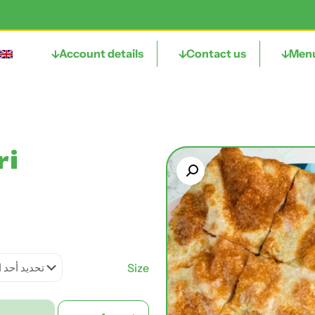
Account details
Contact us
Men
ri
Size
كمية