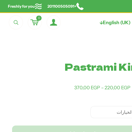
Freshly for you
+201100505091
0
English (UK)
Pastrami Ki
نطاق
370,00
EGP
–
220,00
EGP
السعر:
من
خلال