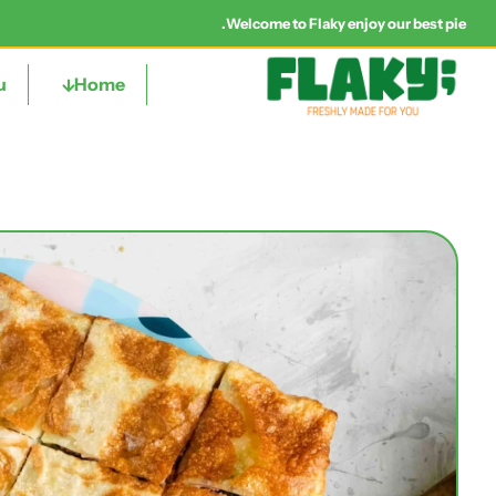
Welcome to Flaky enjoy our best pie.
u
Home