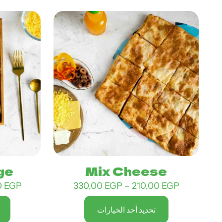
ge
Mix Cheese
نطاق
0
EGP
330,00
EGP
–
210,00
EGP
السعر:
تحديد أحد الخيارات
من