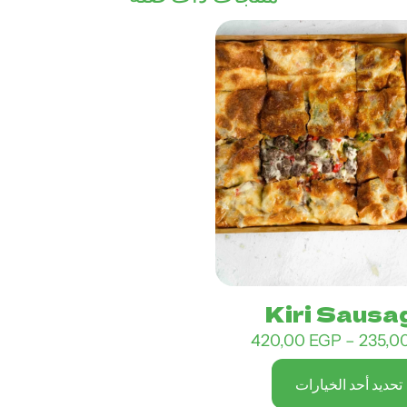
Kiri Sausa
نطاق
420,00
EGP
–
235,0
السعر:
تحديد أحد الخيارات
من