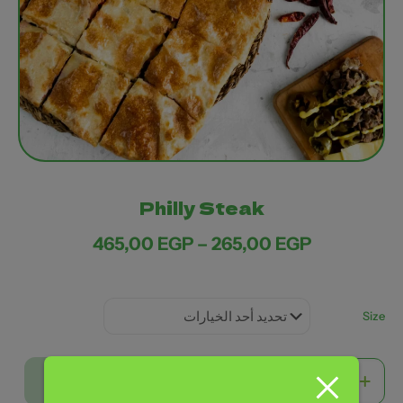
Philly Steak
نطاق
465,00
EGP
–
265,00
EGP
السعر:
من
خلال
Size
كمية
Add to basket
Philly
Steak