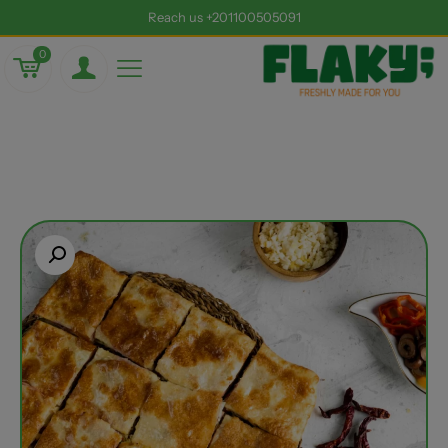
Reach us +201100505091
0