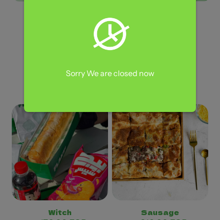
الوسم:
Philly Steak
التصنيف:
Oriental Pie
رمز المنتج:
غير محدد
Sorry We are closed now
منتجات ذات صلة
Witch
Sausage